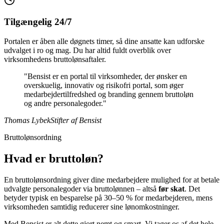
Tilgængelig 24/7
Portalen er åben alle døgnets timer, så dine ansatte kan udforske
udvalget i ro og mag. Du har altid fuldt overblik over
virksomhedens bruttolønsaftaler.
"Bensist er en portal til virksomheder, der ønsker en
overskuelig, innovativ og risikofri portal, som øger
medarbejdertilfredshed og branding gennem bruttoløn
og andre personalegoder."
Thomas Lybek
Stifter af Bensist
Bruttolønsordning
Hvad er bruttoløn?
En bruttolønsordning giver dine medarbejdere mulighed for at betale
udvalgte personalegoder via bruttolønnen – altså
før skat
. Det
betyder typisk en besparelse på 30–50 % for medarbejderen, mens
virksomheden samtidig reducerer sine lønomkostninger.
Med Bensist er alt dette gjort nemt og smart. Vi tager os af det hele –